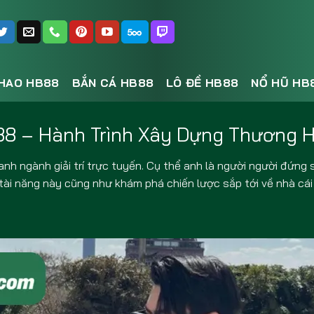
HAO HB88
BẮN CÁ HB88
LÔ ĐỀ HB88
NỔ HŨ HB
8 – Hành Trình Xây Dựng Thương Hi
doanh ngành giải trí trực tuyến. Cụ thể anh là người người đứn
tài năng này cũng như khám phá chiến lược sắp tới về nhà cá