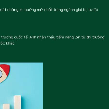
át những xu hướng mới nhất trong ngành giải trí, từ đó
ị trường quốc tế. Anh nhận thấy tiềm năng lớn từ thị trường
ước khác.