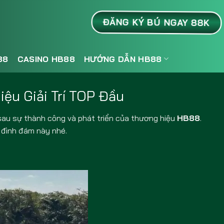
ĐĂNG KÝ BÚ NGAY 88K
88
CASINO HB88
HƯỚNG DẪN HB88
ệu Giải Trí TOP Đầu
g sau sự thành công và phát triển của thương hiệu
HB88
.
i đình đám này nhé.