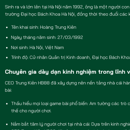
Sinh ra và lớn lên tại Hà Nội năm 1992, ông là một người c
trường Đại học Bách Khoa Hà Nội, đồng thời theo đuổi các 
Tên khai sinh: Hoàng Trung Kiên
Ngày tháng năm sinh: 27/03/1992
Nơi sinh: Hà Nội, Việt Nam
Trình độ: Cử nhân Quản trị Kinh doanh, Đại học Bách Kho
Chuyên gia dày dạn kinh nghiệm trong lĩnh
CEO Trung Kiên HB88 đã xây dựng nên nền tảng nhà cái hàn
bài:
Thấu hiểu mọi loại game bài phổ biến: Am tường các trò c
thế cho người chơi.
Nắm bắt tâm lý người chơi tại nhà cái: Dựa trên kinh ngh