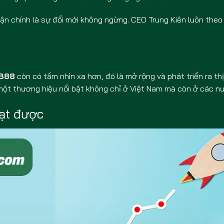
 chính là sự đổi mới không ngừng. CEO Trung Kiên luôn theo s
HB88
còn có tầm nhìn xa hơn, đó là mở rộng và phát triển ra th
 một thương hiệu nổi bật không chỉ ở Việt Nam mà còn ở các n
ạt được