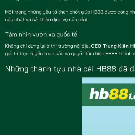
Một trong những yếu tố then chốt giúp HB88 được công nhận
cập nhật và cải thiện dịch vụ của mình.
Tầm nhìn vươn xa quốc tế
Không chỉ dừng lại ở thị trường nội địa,
CEO Trung Kiên 
giải trí trực tuyến toàn cầu và quyết tâm biến HB88 thành
Những thành tựu nhà cái HB88 đã đ