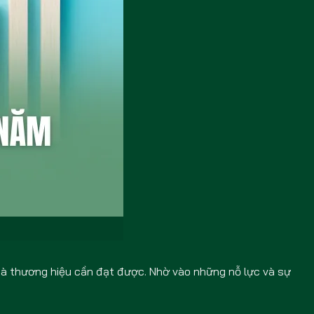
mà thương hiệu cần đạt được. Nhờ vào những nỗ lực và sự