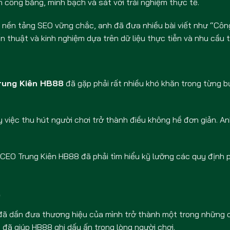
công bằng, minh bạch và sát với trải nghiệm thực tế.
i nền tảng SEO vững chắc, anh đã đưa nhiều bài viết như “Côn
ến thuật và kinh nghiệm dựa trên dữ liệu thực tiễn và nhu cầu
rung Kiên HB88
đã gặp phải rất nhiều khó khăn trong từng b
y việc thu hút người chơi trở thành điều không hề đơn giản. An
ạp. CEO Trung Kiên HB88 đã phải tìm hiểu kỹ lưỡng các quy địn
p
 dần đưa thương hiệu của mình trở thành một trong những cái 
đã giúp HB88 ghi dấu ấn trong lòng người chơi.